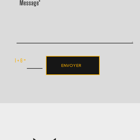
=
1 + 6
ENVOYER