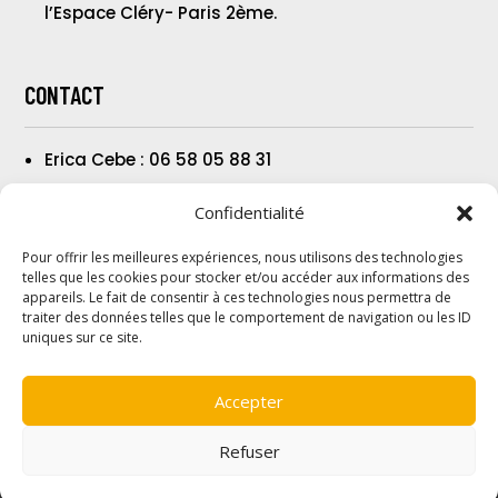
l’Espace Cléry- Paris 2ème.
CONTACT
Erica Cebe : 06 58 05 88 31
Confidentialité
Chez Librairie Moresi
Pour offrir les meilleures expériences, nous utilisons des technologies
5 rue des Jardins
telles que les cookies pour stocker et/ou accéder aux informations des
57000 Metz
appareils. Le fait de consentir à ces technologies nous permettra de
traiter des données telles que le comportement de navigation ou les ID
uniques sur ce site.
Accepter
Refuser
Copyright © 2026 – Livres et Collections